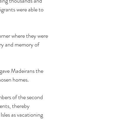
nding thousands and
migrants were able to
corner where they were
ory and memory of
e gave Madeirans the
 chosen homes.
mbers of the second
ents, thereby
Isles as vacationing